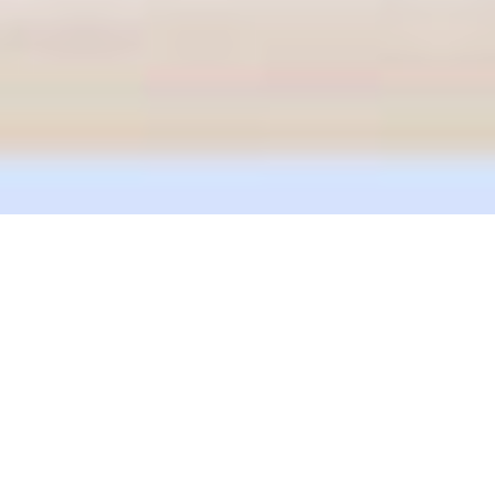
Küçükçekmece Nakliye
Küçükçekmece Asansörlü Kaliteli Nakliyat Nakliye
Nakliyeciler
Küçükçekmece Evdeneve
Küçükçekmece Evdeneve Nakliyat Nakliye